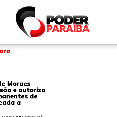
QUEM SOMOS
FALE CONOSCO
PARTICIPE DO N
naro
de Moraes
são e autoriza
rmanentes de
teada a