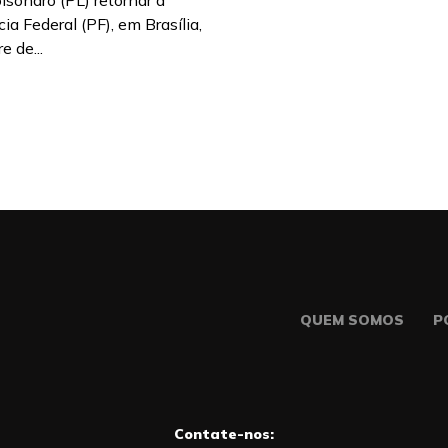
lsonaro (PL) retornar à
ia Federal (PF), em Brasília,
e de...
QUEM SOMOS
P
Contate-nos: