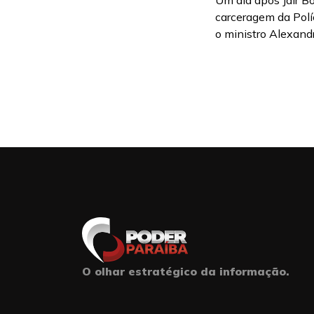
Um dia após Jair Bo
carceragem da Políc
o ministro Alexandr
O olhar estratégico da informação.