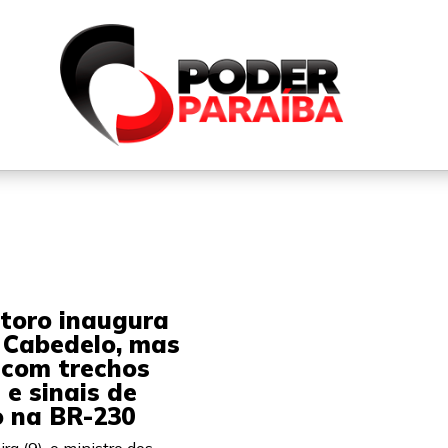
QUEM SOMOS
FALE CONOSCO
PARTICIPE DO N
toro inaugura
 Cabedelo, mas
 com trechos
e sinais de
o na BR-230