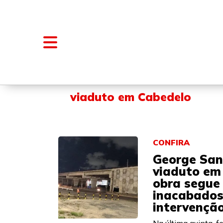
NOTÍCIAS
BLOGS E COLUNAS
viaduto em Cabedelo
CONFIRA
George San
viaduto em
obra segue
inacabados 
intervençã