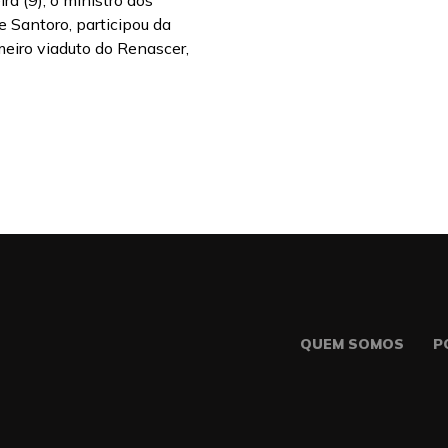
ra (9), o ministro dos
e Santoro, participou da
meiro viaduto do Renascer,
QUEM SOMOS
P