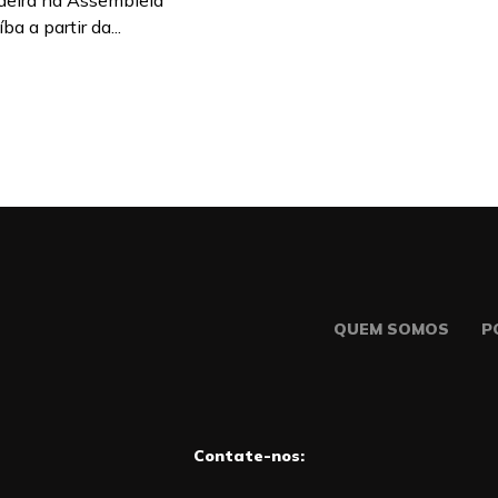
deira na Assembleia
ba a partir da...
QUEM SOMOS
P
Contate-nos: