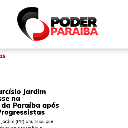
QUEM SOMOS
FALE CONOSCO
PARTICIPE DO N
as
rcísio Jardim
sse na
 da Paraíba após
Progressistas
o Jardim (PP) anunciou que