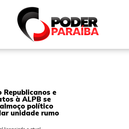
QUEM SOMOS
FALE CONOSCO
PARTICIPE DO N
 Republicanos e
atos à ALPB se
almoço político
lar unidade rumo