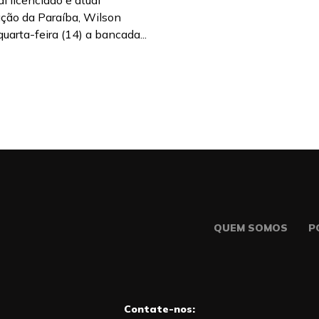
 licenciado e atual
ação da Paraíba, Wilson
quarta-feira (14) a bancada...
QUEM SOMOS
P
Contate-nos: