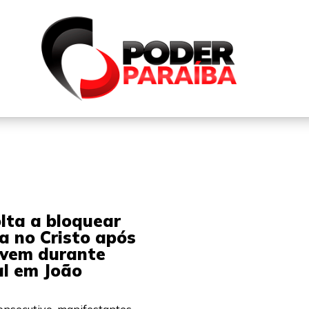
QUEM SOMOS
FALE CONOSCO
PARTICIPE DO N
lta a bloquear
a no Cristo após
ovem durante
al em João