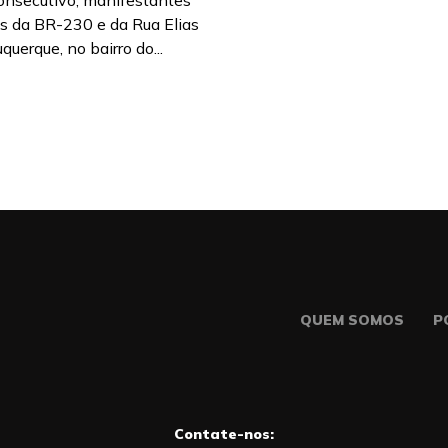
onsecutivo, manifestantes
os da BR-230 e da Rua Elias
uerque, no bairro do...
QUEM SOMOS
P
Contate-nos: