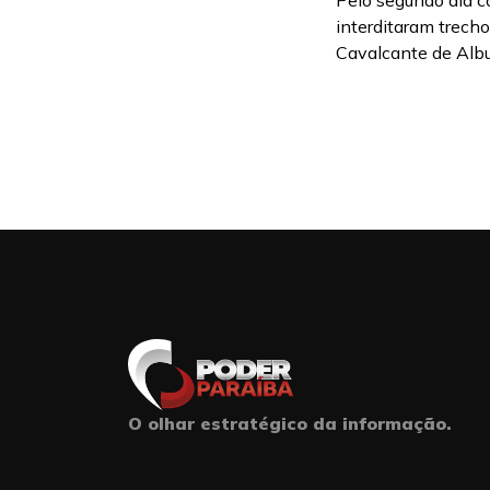
Pelo segundo dia c
interditaram trech
Cavalcante de Albuq
O olhar estratégico da informação.