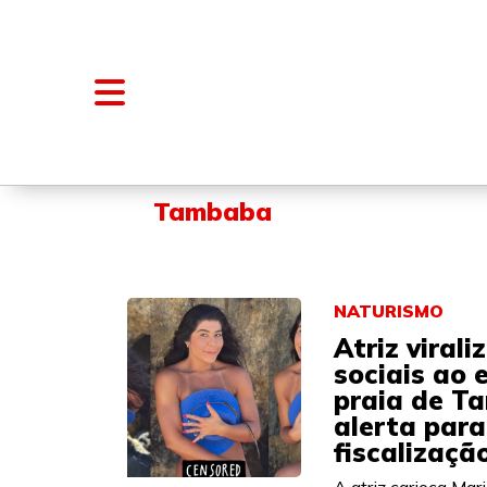
NOTÍCIAS
BLOGS E COLUNAS
Tambaba
NATURISMO
Atriz virali
sociais ao 
praia de T
alerta para
fiscalizaçã