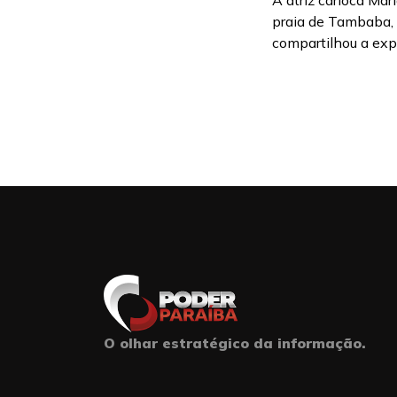
A atriz carioca Mari
praia de Tambaba, n
compartilhou a expe
O olhar estratégico da informação.