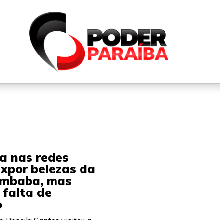
QUEM SOMOS
FALE CONOSCO
PARTICIPE DO N
za nas redes
expor belezas da
ambaba, mas
 falta de
o