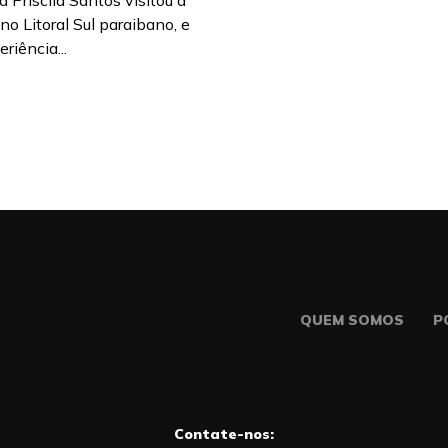
a Priscila Santos visitou a
o Litoral Sul paraibano, e
riência...
QUEM SOMOS
P
Contate-nos: