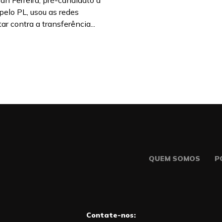
an Ferreira, pré-candidato a
pelo PL, usou as redes
ar contra a transferência...
QUEM SOMOS
P
Contate-nos: