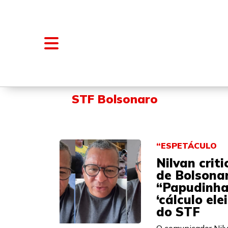
NOTÍCIAS
BLOGS E COLUNAS
STF Bolsonaro
“ESPETÁCULO
Nilvan crit
de Bolsona
“Papudinha
‘cálculo ele
do STF