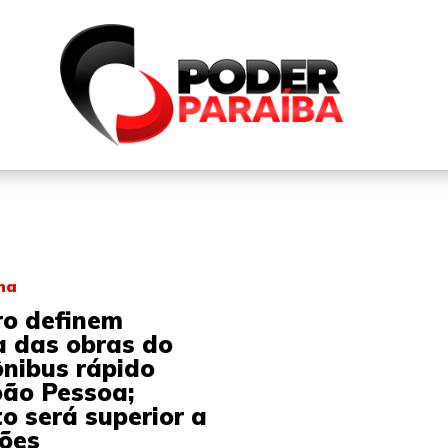
QUEM SOMOS
FALE CONOSCO
PARTICIPE DO N
na
ro definem
 das obras do
ônibus rápido
oão Pessoa;
o será superior a
hões