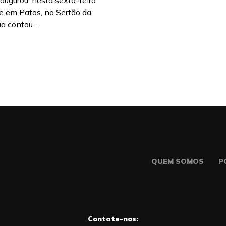
naugurou, nesta sexta-feira
e em Patos, no Sertão da
a contou...
QUEM SOMOS
P
Contate-nos: