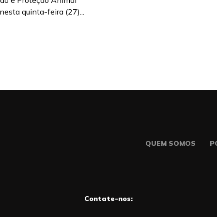
ado e Proteção Animal
esta quinta-feira (27)...
QUEM SOMOS
P
Contate-nos: