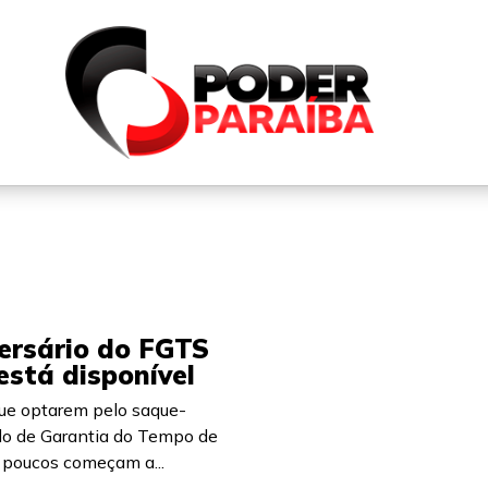
QUEM SOMOS
FALE CONOSCO
PARTICIPE DO N
ersário do FGTS
está disponível
ue optarem pelo saque-
do de Garantia do Tempo de
 poucos começam a...