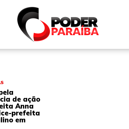
QUEM SOMOS
FALE CONOSCO
PARTICIPE DO N
AS
pela
cia de ação
feita Anna
ice-prefeita
lino em