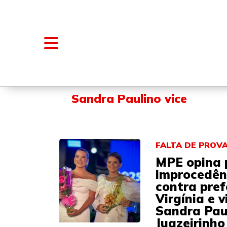
NOTÍCIAS
BLOGS E COLUNAS
Sandra Paulino vice
FALTA DE PROV
MPE opina 
improcedên
contra pre
Virgínia e v
Sandra Pau
Juazeirinho