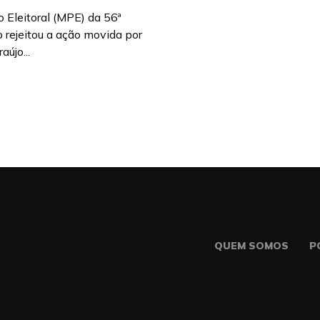
o Eleitoral (MPE) da 56ª
 rejeitou a ação movida por
újo...
QUEM SOMOS
P