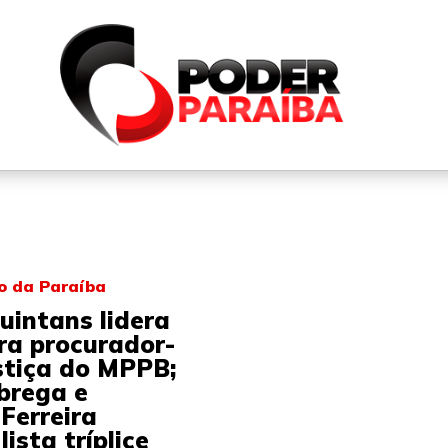
QUEM SOMOS
FALE CONOSCO
PARTICIPE DO N
co da Paraíba
uintans lidera
ra procurador-
stiça do MPPB;
brega e
 Ferreira
ista tríplice