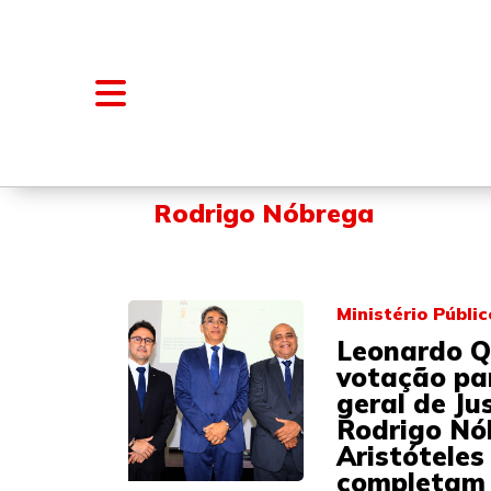
NOTÍCIAS
BLOGS E COLUNAS
Rodrigo Nóbrega
Ministério Públi
Leonardo Q
votação pa
geral de Ju
Rodrigo Nó
Aristóteles
completam l