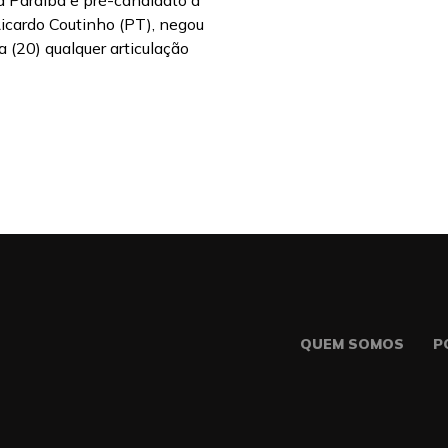
 Paraíba e pré-candidato a
Ricardo Coutinho (PT), negou
 (20) qualquer articulação
QUEM SOMOS
P