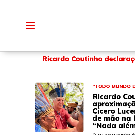
NOTÍCIAS
BLOGS E COLUNAS
Ricardo Coutinho declara
"TODO MUNDO D
Ricardo Co
aproximaçã
Cícero Luc
de mão na 
“Nada além 