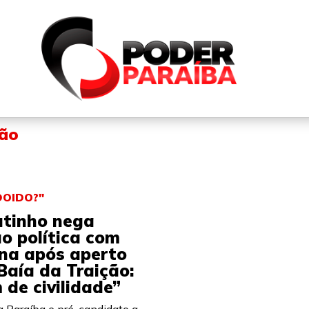
QUEM SOMOS
FALE CONOSCO
PARTICIPE DO N
ção
OIDO?"
utinho nega
o política com
ena após aperto
Baía da Traição:
de civilidade”