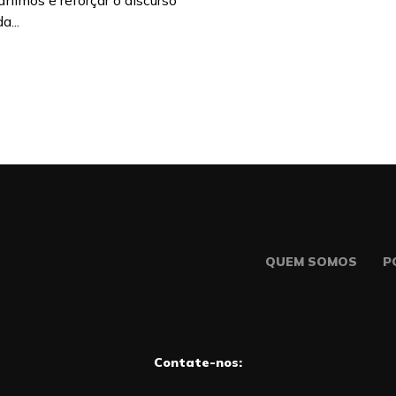
ânimos e reforçar o discurso
a...
QUEM SOMOS
P
Contate-nos: