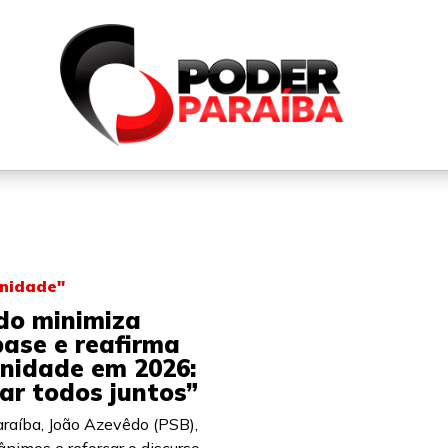
QUEM SOMOS
FALE CONOSCO
PARTICIPE DO N
unidade"
do minimiza
base e reafirma
unidade em 2026:
ar todos juntos”
raíba, João Azevêdo (PSB),