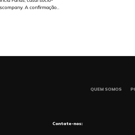
ícia Farias, casal sócio-
iscompany. A confirmação...
QUEM SOMOS
P
Contate-nos: