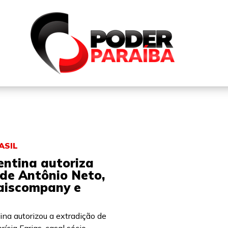
QUEM SOMOS
FALE CONOSCO
PARTICIPE DO N
ASIL
entina autoriza
 de Antônio Neto,
aiscompany e
ina autorizou a extradição de