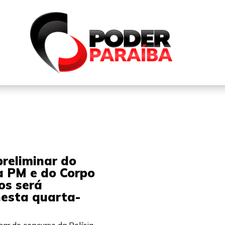
QUEM SOMOS
FALE CONOSCO
PARTICIPE DO N
reliminar do
a PM e do Corpo
os será
nesta quarta-