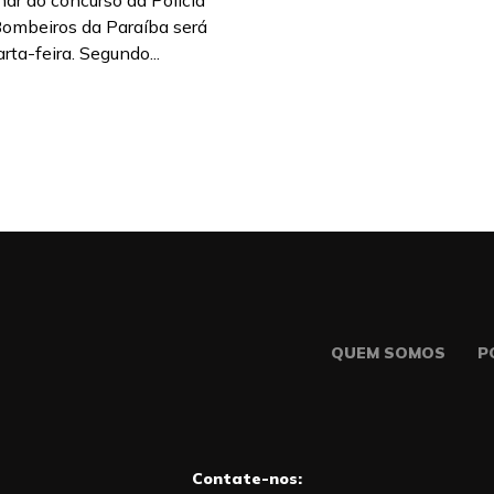
nar do concurso da Polícia
 Bombeiros da Paraíba será
rta-feira. Segundo...
QUEM SOMOS
P
Contate-nos: