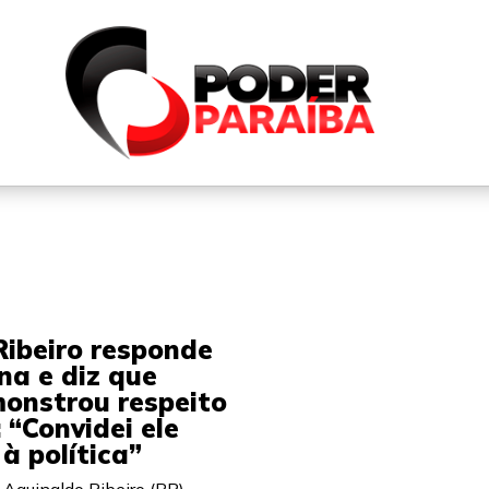
QUEM SOMOS
FALE CONOSCO
PARTICIPE DO N
Ribeiro responde
na e diz que
onstrou respeito
 “Convidei ele
 à política”