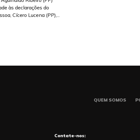
 Aguinaldo Ribeiro (PP)
ade às declarações do
ssoa, Cícero Lucena (PP),...
QUEM SOMOS
P
Contate-nos: