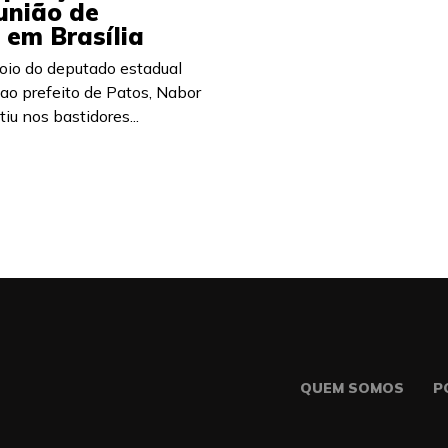
eunião de
 em Brasília
oio do deputado estadual
 ao prefeito de Patos, Nabor
iu nos bastidores...
QUEM SOMOS
P