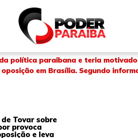
QUEM SOMOS
FALE CONOSCO
PARTICIPE DO N
 da política paraibana e teria motivad
 oposição em Brasília. Segundo inform
 de Tovar sobre
bor provoca
posição e leva