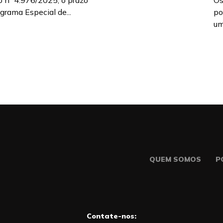
o nº 4.976/2025, o prazo
Os
grama Especial de...
po
um
QUEM SOMOS
P
Contate-nos: