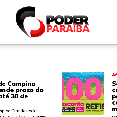
QUEM SOMOS
FALE CONOSCO
PARTICIPE DO N
A
 de Campina
S
ende prazo do
c
até 30 de
p
c
m
mpina Grande decidiu