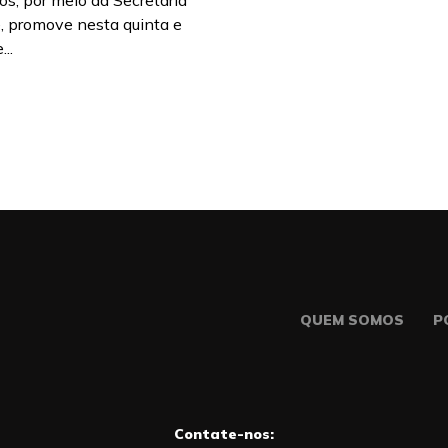
os, por meio da Secretaria
, promove nesta quinta e
...
QUEM SOMOS
P
Contate-nos: