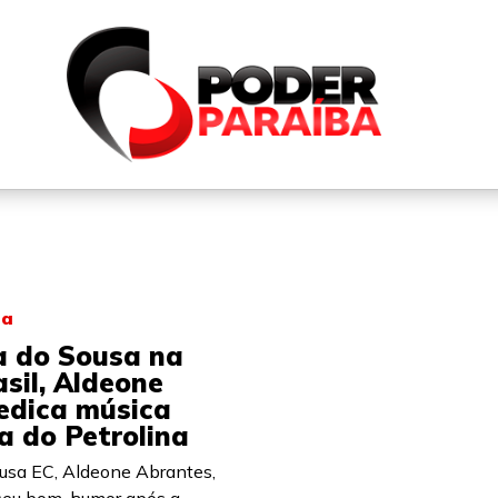
QUEM SOMOS
FALE CONOSCO
PARTICIPE DO N
na
a do Sousa na
sil, Aldeone
edica música
a do Petrolina
usa EC, Aldeone Abrantes,