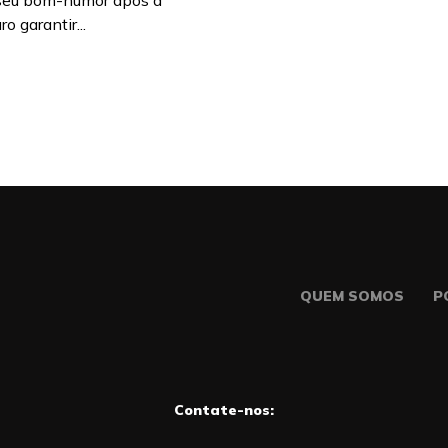
 seu bom-humor após a
o garantir...
QUEM SOMOS
P
Contate-nos: