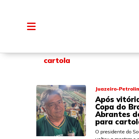
NOTÍCIAS
BLOGS E COLUNAS
cartola
Juazeiro-Petroli
Após vitóri
Copa do Bra
Abrantes d
para cartol
O presidente do So