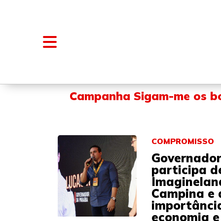
NOTÍCIAS
BLOGS E COLUNAS
Campanha Sigam-me os b
COMPROMISSO
Governador
participa 
Imaginelan
Campina e 
importânci
economia e