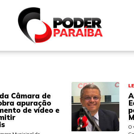
QUEM SOMOS
FALE CONOSCO
PARTICIPE DO N
L
 da Câmara de
A
obra apuração
E
mento de vídeo e
p
itir
M
is
O 