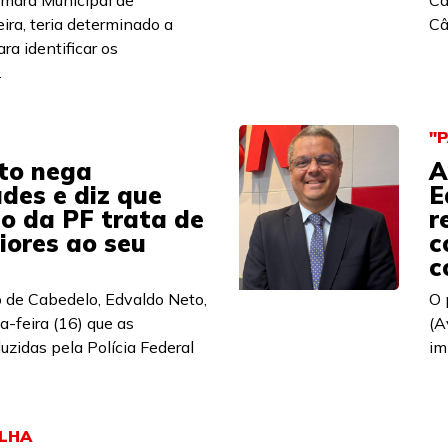
âmara Municipal de
Ca
ira, teria determinado a
Câ
ra identificar os
.
"
to nega
A
ades e diz que
E
o da PF trata de
r
iores ao seu
c
c
o de Cabedelo, Edvaldo Neto,
O 
a-feira (16) que as
(A
uzidas pela Polícia Federal
im
LHA