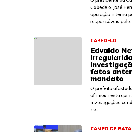
O presidente da C
Cabedelo, José Pere
apuração interna pa
responsáveis pelo..
CABEDELO
Edvaldo Ne
irregularid
investigaçã
fatos anter
mandato
O prefeito afastad
afirmou nesta quint
investigações cond
no...
CAMPO DE BATA