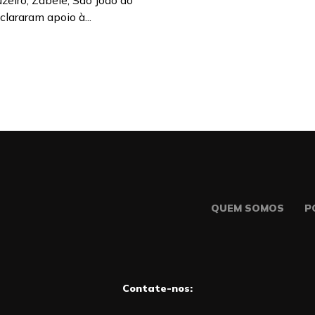
eiro, Zabelê, São João do
lararam apoio à...
QUEM SOMOS
P
Contate-nos: