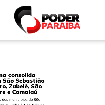
QUEM SOMOS
FALE CONOSCO
PARTICIPE DO N
na consolida
m São Sebastião
o, Zabelê, São
gre e Camalaú
as dos municípios de São