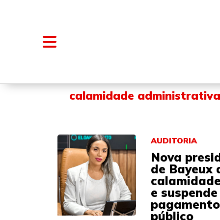
NOTÍCIAS
BLOGS E COLUNAS
calamidade administrativ
AUDITORIA
Nova presi
de Bayeux 
calamidade
e suspende
pagamentos
público