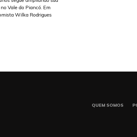
canos segue ampliando sua
 no Vale do Piancó. Em
omista Wilka Rodrigues
QUEM SOMOS
P