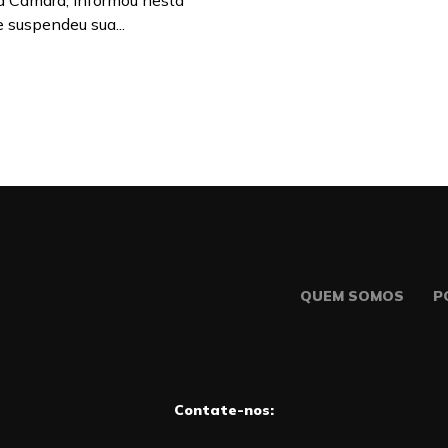
na Câmara, informou nesta
e suspendeu sua...
QUEM SOMOS
P
Contate-nos: