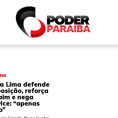
QUEM SOMOS
FALE CONOSCO
PARTICIPE DO N
INA
a Lima defende
osição, reforça
aim e nega
ice: “apenas
o”