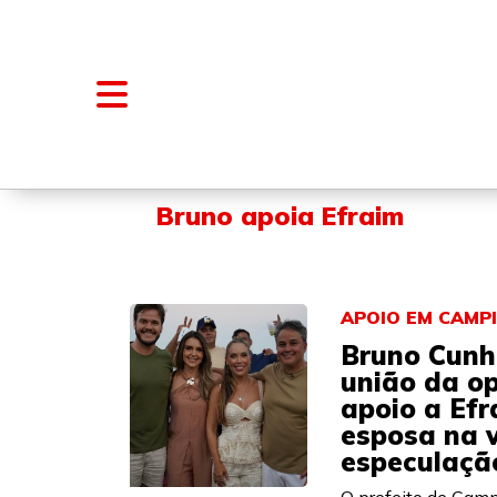
NOTÍCIAS
BLOGS E COLUNAS
Bruno apoia Efraim
APOIO EM CAMP
Bruno Cunh
união da op
apoio a Efr
esposa na v
especulaçã