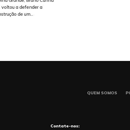
pina Grande, Bruno Cunha
, voltou a defender a
strução de um...
QUEM SOMOS
P
Contate-nos: