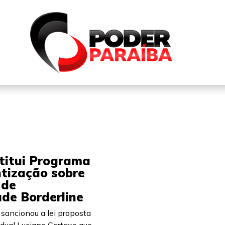
QUEM SOMOS
FALE CONOSCO
PARTICIPE DO N
stitui Programa
ntização sobre
 de
de Borderline
sancionou a lei proposta