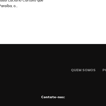
dual Luciano Cartaxo que
araíba, o...
QUEM SOMOS
P
Contate-nos: