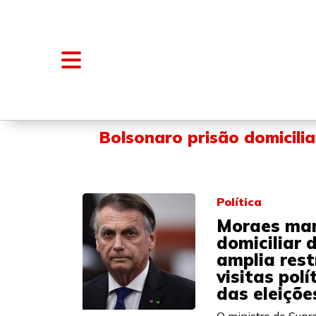
NOTÍCIAS
BLOGS E COLUNAS
Bolsonaro prisão domicilia
Política
Moraes man
domiciliar 
amplia rest
visitas polí
das eleiçõe