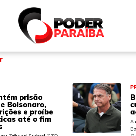
QUEM SOMOS
FALE CONOSCO
PARTICIPE DO N
r
P
tém prisão
B
de Bolsonaro,
c
rições e proíbe
a
ticas até o fim
A 
s
Bo