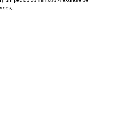
1), um pedido ao ministro Alexandre de
raes,...