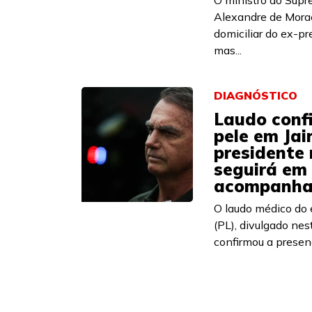
O ministro do Supr
Alexandre de Mora
domiciliar do ex-pr
mas...
DIAGNÓSTICO
Laudo conf
pele em Jai
presidente 
seguirá em
acompanha
O laudo médico do 
(PL), divulgado nest
confirmou a presenç