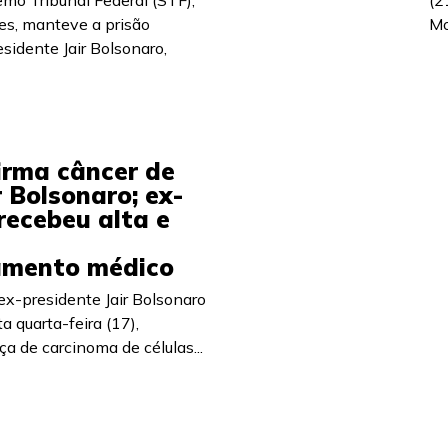
emo Tribunal Federal (STF),
(2
es, manteve a prisão
Mo
esidente Jair Bolsonaro,
irma câncer de
r Bolsonaro; ex-
recebeu alta e
mento médico
ex-presidente Jair Bolsonaro
a quarta-feira (17),
a de carcinoma de células...