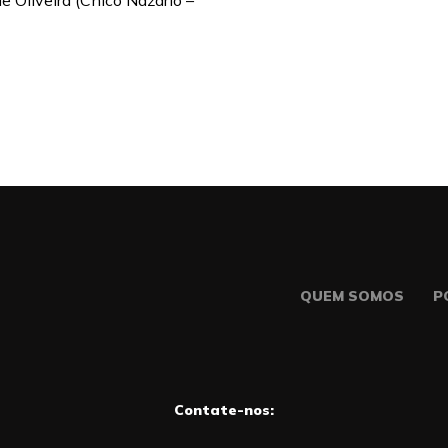
e Oliveira (Chico Nazário –
QUEM SOMOS
P
Contate-nos: