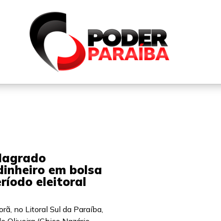
QUEM SOMOS
FALE CONOSCO
PARTICIPE DO N
flagrado
dinheiro em bolsa
ríodo eleitoral
rã, no Litoral Sul da Paraíba,