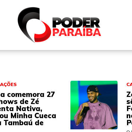
QUEM SOMOS
FALE CONOSCO
PARTICIPE DO N
RAÇÕES
C
ia comemora 27
Z
hows de Zé
s
enta Nativa,
F
ou Minha Cueca
n
a Tambaú de
P