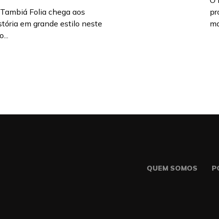
O 
o Tambiá Folia chega aos
pr
stória em grande estilo neste
ma
...
QUEM SOMOS
P