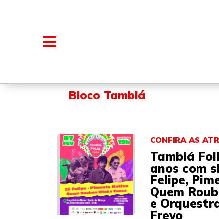
NOTÍCIAS
BLOGS E COLUNAS
Bloco Tambiá
CONFIRA AS AT
Tambiá Fol
anos com s
Felipe, Pim
Quem Roub
e Orquestr
Frevo