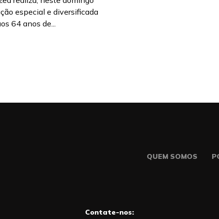
zea realiza, neste domingo
ção especial e diversificada
s 64 anos de...
QUEM SOMOS
P
Contate-nos: