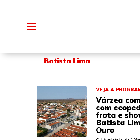
NOTÍCIAS
BLOGS E COLUNAS
Batista Lima
VEJA A PROGR
Várzea com
com ecopeda
frota e sho
Batista Li
Ouro