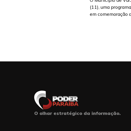
O Município de Vár
(11), uma programa
em comemoração ao
O olhar estratégico da informação.