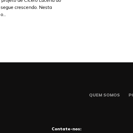
 projeto de Cícero Lucena ao
 segue crescendo. Nesta
...
QUEM SOMOS
P
Contate-nos: