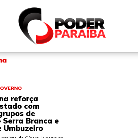
QUEM SOMOS
FALE CONOSCO
PARTICIPE DO N
na
GOVERNO
na reforça
Estado com
grupos de
 Serra Branca e
e Umbuzeiro