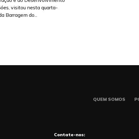
gração e do Desenvolvimento
óes, visitou nesta quarta-
 da Barragem do...
QUEM SOMOS
P
Contate-nos: