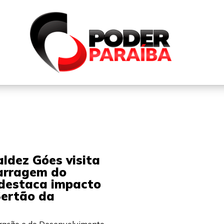
QUEM SOMOS
FALE CONOSCO
PARTICIPE DO N
ldez Góes visita
arragem do
destaca impacto
Sertão da