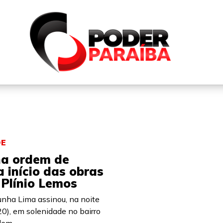
QUEM SOMOS
FALE CONOSCO
PARTICIPE DO N
DE
na ordem de
a início das obras
 Plínio Lemos
unha Lima assinou, na noite
20), em solenidade no bairro