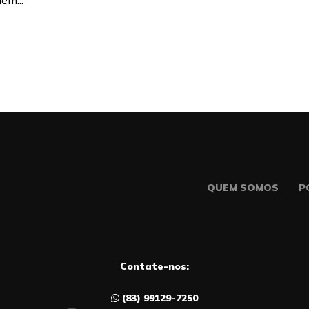
em...
QUEM SOMOS
P
Contate-nos:
(83) 99129-7250