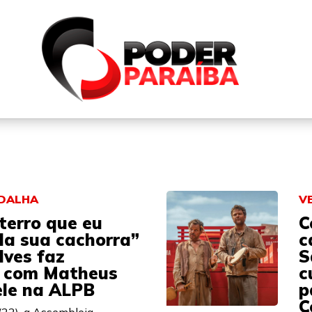
QUEM SOMOS
FALE CONOSCO
PARTICIPE DO N
EDALHA
V
terro que eu
C
 da sua cachorra”
c
lves faz
S
a com Matheus
c
le na ALPB
p
C