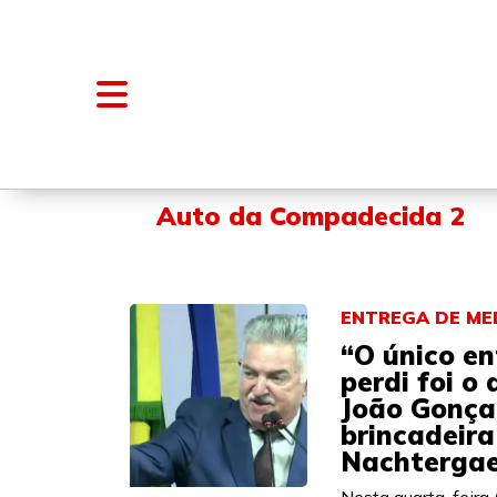
NOTÍCIAS
BLOGS E COLUNAS
Auto da Compadecida 2
ENTREGA DE M
“O único en
perdi foi o
João Gonça
brincadeir
Nachtergae