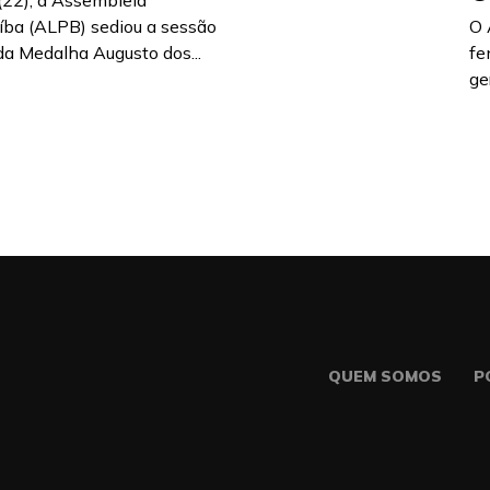
 (22), a Assembleia
aíba (ALPB) sediou a sessão
O 
da Medalha Augusto dos...
fe
ge
QUEM SOMOS
P