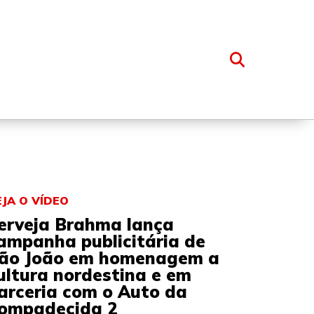
OSSO GRUPO
EJA O VÍDEO
erveja Brahma lança
ampanha publicitária de
ão João em homenagem a
ultura nordestina e em
arceria com o Auto da
ompadecida 2