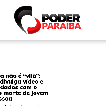
QUEM SOMOS
FALE CONOSCO
PARTICIPE DO N
a não é “vilã”:
 divulga vídeo e
idados com o
s morte de jovem
ssoa