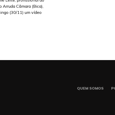
ie Leite, profissional do
 Arruda Câmara (Bica),
ingo (30/11) um vídeo
QUEM SOMOS
P