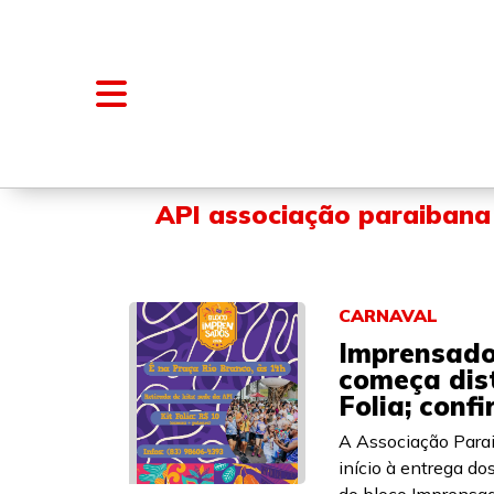
NOTÍCIAS
BLOGS E COLUNAS
API associação paraibana
CARNAVAL
Imprensado
começa dist
Folia; conf
A Associação Para
início à entrega do