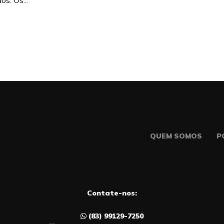
s. Os...
QUEM SOMOS
P
Contate-nos:
(83) 99129-7250