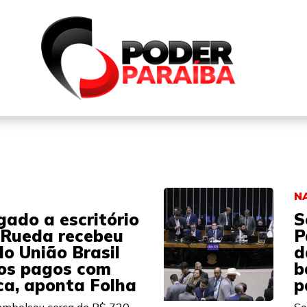
QUEM SOMOS
FALE CONOSCO
PARTICIPE DO N
N
gado a escritório
S
 Rueda recebeu
P
do União Brasil
d
os pagos com
b
ca, aponta Folha
p