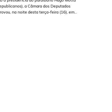
b a presidência do paraibano Hugo Motta
epublicanos), a Câmara dos Deputados
rovou, na noite desta terça-feira (16), em...