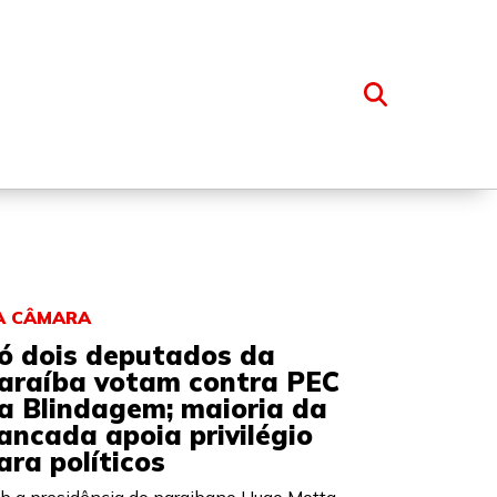
OSSO GRUPO
A CÂMARA
ó dois deputados da
araíba votam contra PEC
a Blindagem; maioria da
ancada apoia privilégio
ara políticos