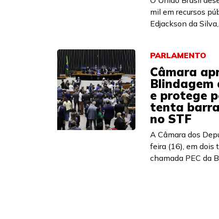
O União Brasil de
mil em recursos púb
Edjackson da Silva,.
PARLAMENTO
Câmara apr
Blindagem 
e protege p
tenta barra
no STF
A Câmara dos Depu
feira (16), em dois
chamada PEC da Bl