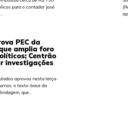
sembolsou cerca de R$ 730
So
licos para o contador José
(R
..
ap
ova PEC da
que amplia foro
olíticos; Centrão
r investigações
tados aprovou nesta terça-
 turnos, o texto-base da
indagem, que...