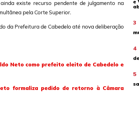
e 
ainda existe recurso pendente de julgamento na
ab
imultânea pela Corte Superior.
3
do da Prefeitura de Cabedelo até nova deliberação
mu
4
de
ldo Neto como prefeito eleito de Cabedelo e
5
sa
Neto formaliza pedido de retorno à Câmara