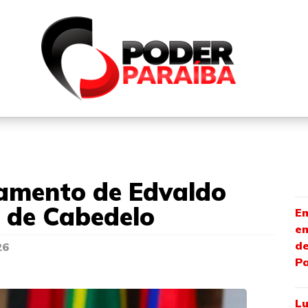
QUEM SOMOS
FALE CONOSCO
PARTICIPE DO N
amento de Edvaldo
a de Cabedelo
Em
em
de
26
P
Lu