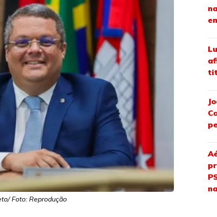
na
em
Lu
af
ti
Jo
Ca
pe
Aé
pr
PS
na
to/ Foto: Reprodução