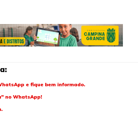
a:
WhatsApp e fique bem informado.
ba" no WhatsApp!
m.