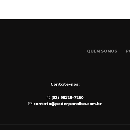
QUEM SOMOS
P
Contate-nos:
(83) 99129-7250
contato@poderparaiba.com.br