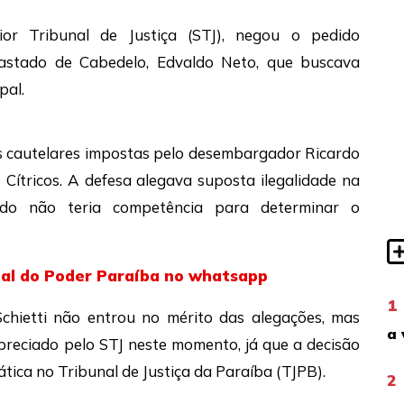
ior Tribunal de Justiça
(STJ), negou o pedido
fastado de
Cabedelo
,
Edvaldo Neto
, que buscava
pal.
 cautelares impostas pelo desembargador
Ricardo
Cítricos
. A defesa alegava suposta ilegalidade na
ado não teria competência para determinar o
nal do Poder Paraíba no whatsapp
1
Schietti não entrou no mérito das alegações, mas
a 
preciado pelo STJ neste momento, já que a decisão
ática no
Tribunal de Justiça da Paraíba
(TJPB).
2