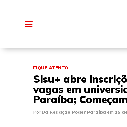
NOTÍCIAS
BLOGS E COLUNAS
FIQUE ATENTO
Sisu+ abre inscriç
vagas em universi
Paraíba; Começam
Por
Da Redação Poder Paraíba
em
15 d