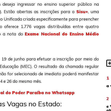
deseja ingressar no ensino superior público na
). Estão abertas as inscrições para o
Sisu+
, uma
o Unificada criada especificamente para preencher
 oferece 1.776 vagas distribuídas entre quatro
ndo a nota do
Exame Nacional do Ensino Médio
 19 de junho para efetuar a inscrição por meio do
a Educação (MEC). O resultado da chamada regular
não for selecionado de imediato poderá manifestar
1
 24 e 26 do mesmo mês.
a 
nal do Poder Paraíba no Whatsapp
2
as Vagas no Estado:
e 
ab