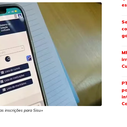
e
Se
co
go
MP
ir
Cu
PT
pa
in
Ca
as inscrições para Sisu+