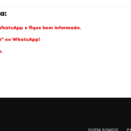
a:
WhatsApp e fique bem informado.
ba" no WhatsApp!
m.
QUEM SOMOS
P