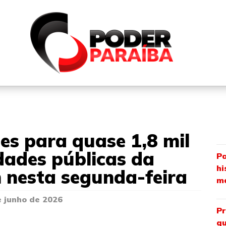
QUEM SOMOS
FALE CONOSCO
PARTICIPE DO N
ões para quase 1,8 mil
dades públicas da
Pa
hi
 nesta segunda-feira
ma
e junho de 2026
Pr
qu