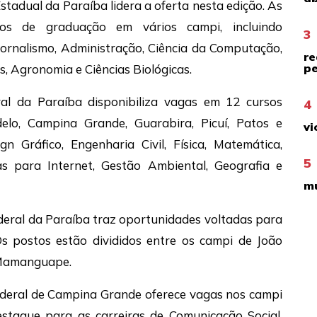
tadual da Paraíba lidera a oferta nesta edição. As
os de graduação em vários campi, incluindo
3
Jornalismo, Administração, Ciência da Computação,
re
pe
s, Agronomia e Ciências Biológicas.
al da Paraíba disponibiliza vagas em 12 cursos
4
elo, Campina Grande, Guarabira, Picuí, Patos e
vi
n Gráfico, Engenharia Civil, Física, Matemática,
5
as para Internet, Gestão Ambiental, Geografia e
mu
eral da Paraíba traz oportunidades voltadas para
Os postos estão divididos entre os campi de João
e Mamanguape.
deral de Campina Grande oferece vagas nos campi
taque para as carreiras de Comunicação Social,