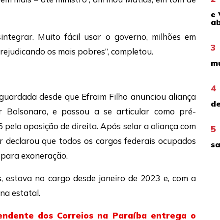
e 
ab
ntegrar. Muito fácil usar o governo, milhões em
3
prejudicando os mais pobres”, completou.
mu
4
aguardada desde que Efraim Filho anunciou aliança
de
r Bolsonaro, e passou a se articular como pré-
pela oposição de direita. Após selar a aliança com
5
r declarou que todos os cargos federais ocupados
sa
” para exoneração.
os, estava no cargo desde janeiro de 2023 e, com a
na estatal.
ntendente dos Correios na Paraíba entrega o