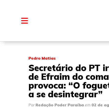
NOTÍCIAS
BLOGS E COLUNAS
Pedro Matias
Secretário do PT i
de Efraim do coma
provoca: “O fogue
a se desintegrar”
Por
Redação Poder Paraíba
em
02 de a