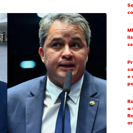
Se
co
ME
li
se
Pr
sa
e 
pa
Ra
a 
Ra
ar