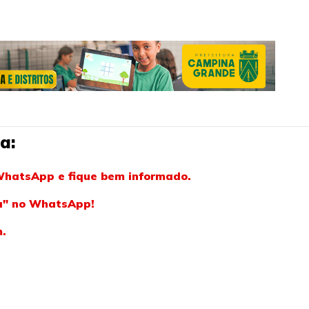
a:
WhatsApp e fique bem informado.
ba" no WhatsApp!
m.