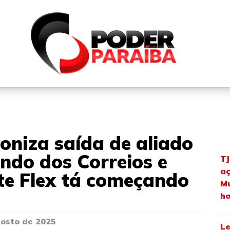
QUEM SOMOS
FALE CONOSCO
PARTICIPE DO N
roniza saída de aliado
ndo dos Correios e
TJ
aç
te Flex tá começando
Mu
ho
gosto de 2025
Le