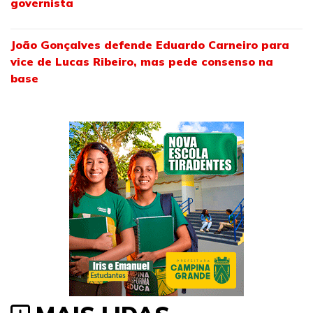
governista
João Gonçalves defende Eduardo Carneiro para
vice de Lucas Ribeiro, mas pede consenso na
base