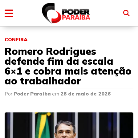
CONFIRA
Romero Rodrigues
defende fim da escala
6×1 e cobra mais atenção
ao trabalhador
Por
Poder Paraíba
em
28 de maio de 2026