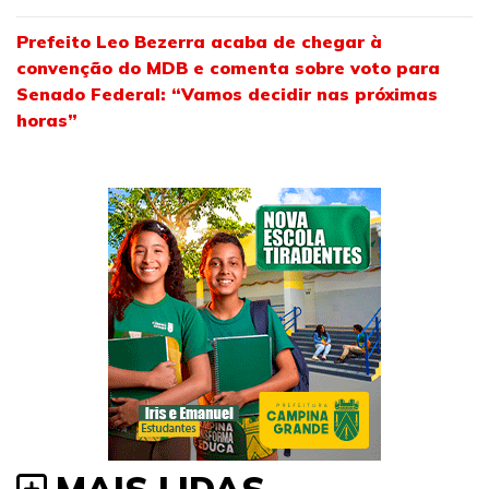
Prefeito Leo Bezerra acaba de chegar à
convenção do MDB e comenta sobre voto para
Senado Federal: “Vamos decidir nas próximas
horas”