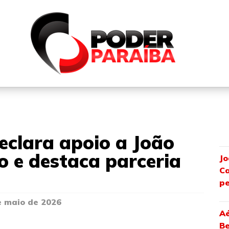
QUEM SOMOS
FALE CONOSCO
PARTICIPE DO N
declara apoio a João
 e destaca parceria
Jo
Ca
pe
e maio de 2026
Aé
Be