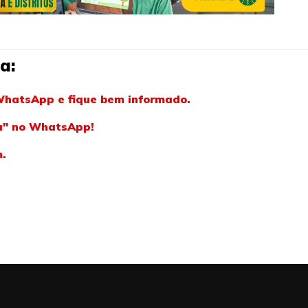
a:
WhatsApp e fique bem informado.
ba" no WhatsApp!
m.