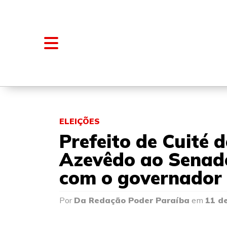
NOTÍCIAS
BLOGS E COLUNAS
ELEIÇÕES
Prefeito de Cuité 
Azevêdo ao Senado
com o governador
Por
Da Redação Poder Paraíba
em
11 d