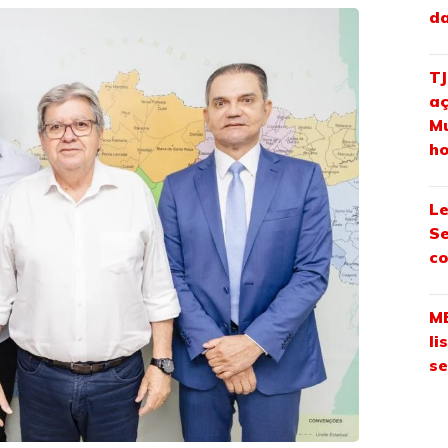
da
TJ
aç
Mu
ho
Le
Se
co
ME
li
se