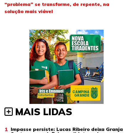
“problema” se transforme, de repente, na
solução mais viável
MAIS LIDAS
1
Impasse persiste: Lucas Ribeiro deixa Granja