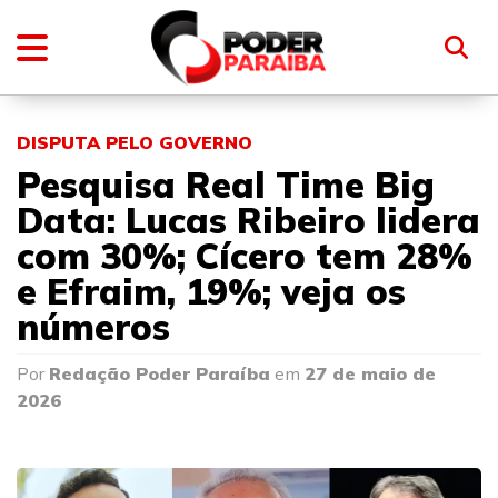
DISPUTA PELO GOVERNO
Pesquisa Real Time Big
Data: Lucas Ribeiro lidera
com 30%; Cícero tem 28%
e Efraim, 19%; veja os
números
Por
Redação Poder Paraíba
em
27 de maio de
2026