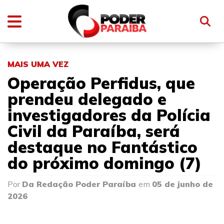
MAIS UMA VEZ
Operação Perfidus, que
prendeu delegado e
investigadores da Polícia
Civil da Paraíba, será
destaque no Fantástico
do próximo domingo (7)
Por
Da Redação Poder Paraíba
em
05 de junho de
2026